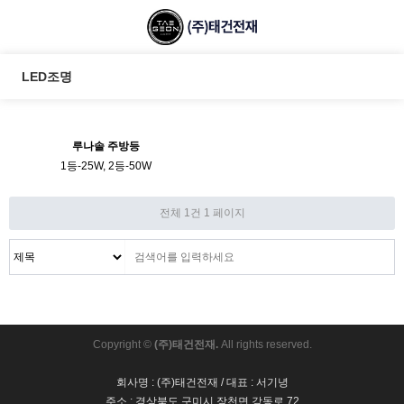
LED조명
루나솔 주방등
1등-25W, 2등-50W
전체 1건
1 페이지
Copyright ©
(주)태건전재.
All rights reserved.
회사명 : (주)태건전재 / 대표 : 서기녕
주소 : 경상북도 구미시 장천면 강동로 72