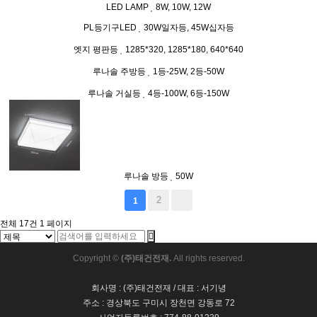
LED LAMP
8W, 10W, 12W
PL등기구LED
30W일자등, 45W십자등
엣지 평판등
1285*320, 1285*180, 640*640
루나솔 주방등
1등-25W, 2등-50W
루나솔 거실등
4등-100W, 6등-150W
루나솔 방등
50W
2
1
전체 17건
1 페이지
Copyright ©
(주)태건전재.
All rights reserved.
회사명 : (주)태건전재 / 대표 : 서기녕
주소 : 경상북도 구미시 장천면 강동로 72