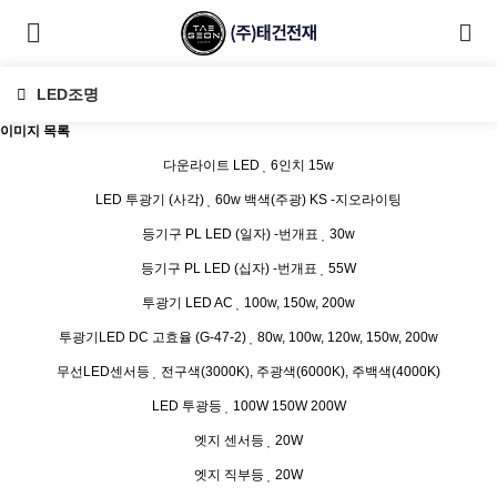
LED조명
이미지 목록
다운라이트 LED
6인치 15w
LED 투광기 (사각)
60w 백색(주광) KS -지오라이팅
등기구 PL LED (일자) -번개표
30w
등기구 PL LED (십자) -번개표
55W
투광기 LED AC
100w, 150w, 200w
투광기LED DC 고효율 (G-47-2)
80w, 100w, 120w, 150w, 200w
무선LED센서등
전구색(3000K), 주광색(6000K), 주백색(4000K)
LED 투광등
100W 150W 200W
엣지 센서등
20W
엣지 직부등
20W