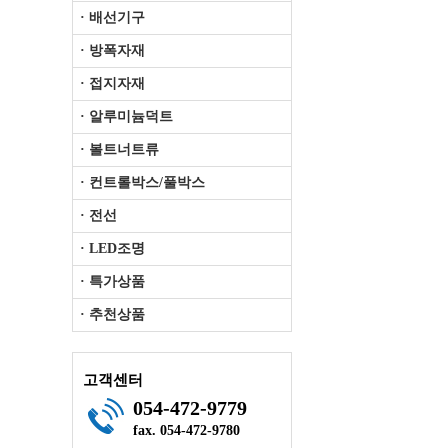
· 배선기구
· 방폭자재
· 접지자재
· 알루미늄덕트
· 볼트너트류
· 컨트롤박스/풀박스
· 전선
· LED조명
· 특가상품
· 추천상품
고객센터
054-472-9779
fax. 054-472-9780