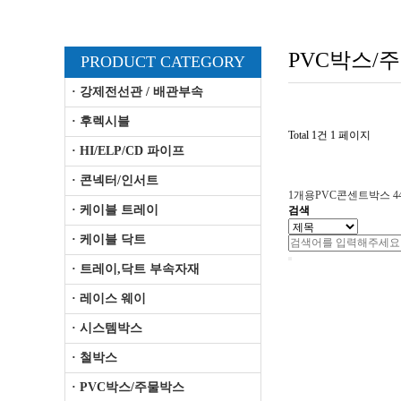
PVC박스/
PRODUCT CATEGORY
· 강제전선관 / 배관부속
· 후렉시블
Total 1건
1 페이지
· HI/ELP/CD 파이프
· 콘넥터/인서트
1개용PVC콘센트박스
4
· 케이블 트레이
검색
· 케이블 닥트
· 트레이,닥트 부속자재
· 레이스 웨이
· 시스템박스
· 철박스
· PVC박스/주물박스