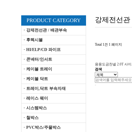
강제전선관 
PRODUCT CATEGORY
· 강제전선관 / 배관부속
· 후렉시블
Total 1건
1 페이지
· HI/ELP/CD 파이프
· 콘넥터/인서트
용융도금찬넬 2.0T
사이즈-
· 케이블 트레이
검색
· 케이블 닥트
· 트레이,닥트 부속자재
· 레이스 웨이
· 시스템박스
· 철박스
· PVC박스/주물박스