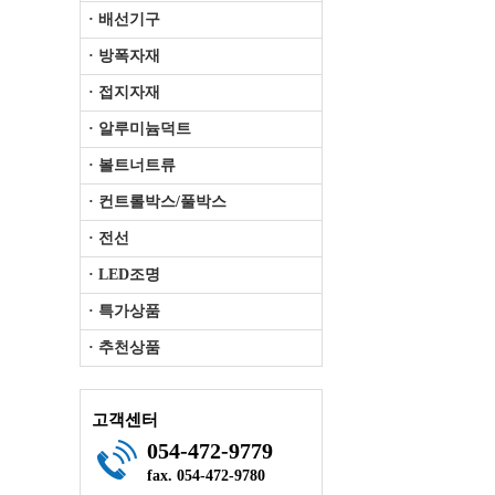
· 배선기구
· 방폭자재
· 접지자재
· 알루미늄덕트
· 볼트너트류
· 컨트롤박스/풀박스
· 전선
· LED조명
· 특가상품
· 추천상품
고객센터
054-472-9779
fax. 054-472-9780